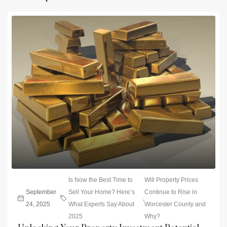
Is Now the Best Time to
Will Property Prices
September
Sell Your Home? Here’s
Continue to Rise in
,
24, 2025
What Experts Say About
Worcester County and
2025
Why?